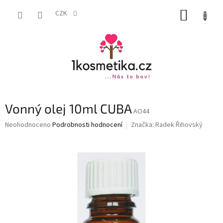
Přejít
NÁKUP
na
CZK
obsah
KOŠÍK
Vonný olej 10ml CUBA
AO44
Průměrné
Neohodnoceno
Podrobnosti hodnocení
Značka:
Radek Řihovský
hodnocení
produktu
je
0,0
z
5
hvězdiček.