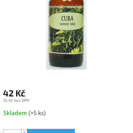
42 Kč
35 Kč bez DPH
Měrná
Skladem
(>5 ks)
cena: