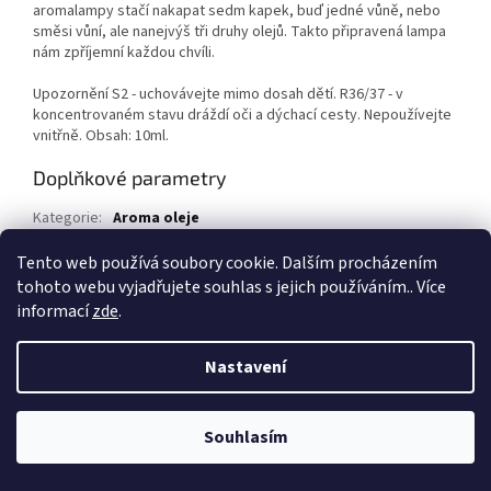
aromalampy stačí nakapat sedm kapek, buď jedné vůně, nebo
směsi vůní, ale nanejvýš tři druhy olejů. Takto připravená lampa
nám zpříjemní každou chvíli.
Upozornění S2 - uchovávejte mimo dosah dětí. R36/37 - v
koncentrovaném stavu dráždí oči a dýchací cesty. Nepoužívejte
vnitřně. Obsah: 10ml.
Doplňkové parametry
Kategorie
:
Aroma oleje
EAN
:
8591411950500
Tento web používá soubory cookie. Dalším procházením
tohoto webu vyjadřujete souhlas s jejich používáním.. Více
Z
informací
zde
.
á
Vytvořil Shoptet
p
Nastavení
a
t
Copyright 2026
1kosmetika.cz
. Všechna práva vyhrazena.
Upravit
í
Souhlasím
nastavení cookies
Rozdáváme dárky
Více informací