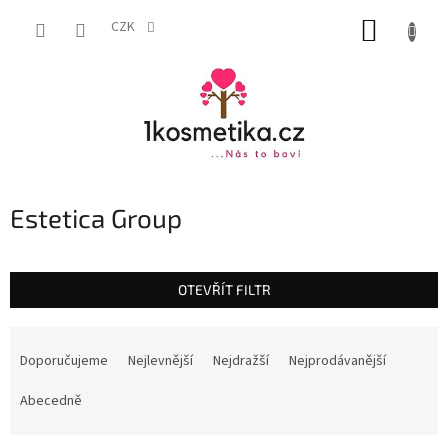
Přejít
NÁKUP
na
CZK
obsah
KOŠÍK
Estetica Group
OTEVŘÍT FILTR
Ř
a
Doporučujeme
Nejlevnější
Nejdražší
Nejprodávanější
z
e
Abecedně
n
í