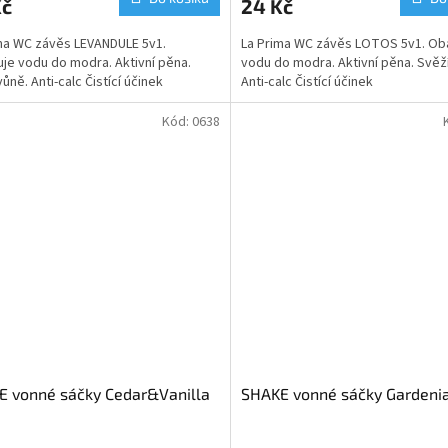
Kč
24 Kč
ma WC závěs LEVANDULE 5v1.
La Prima WC závěs LOTOS 5v1. Ob
je vodu do modra. Aktivní pěna.
vodu do modra. Aktivní pěna. Svěž
ůně. Anti-calc Čistící účinek
Anti-calc Čistící účinek
Kód:
0638
E vonné sáčky Cedar&Vanilla
SHAKE vonné sáčky Gardenia