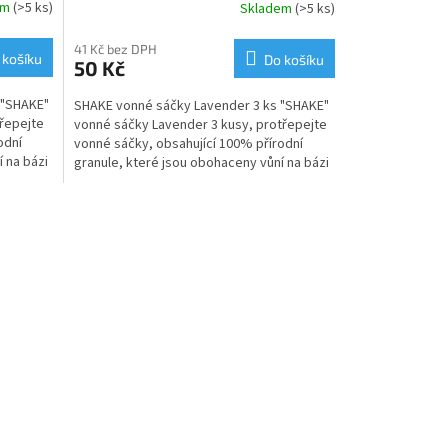
em
(>5 ks)
Skladem
(>5 ks)
41 Kč bez DPH
 košíku
Do košíku
50 Kč
 "SHAKE"
SHAKE vonné sáčky Lavender 3 ks "SHAKE"
třepejte
vonné sáčky Lavender 3 kusy, protřepejte
odní
vonné sáčky, obsahující 100% přírodní
 na bázi
granule, které jsou obohaceny vůní na bázi
esenciálních...