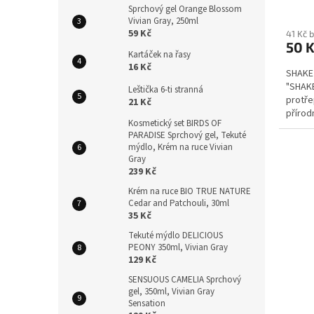
Sprchový gel Orange Blossom
Vivian Gray, 250ml
59 Kč
41 Kč 
50 
Kartáček na řasy
16 Kč
SHAKE 
"SHAKE
Leštička 6-ti stranná
protře
21 Kč
přírod
Kosmetický set BIRDS OF
na...
PARADISE Sprchový gel, Tekuté
mýdlo, Krém na ruce Vivian
Gray
239 Kč
Krém na ruce BIO TRUE NATURE
Cedar and Patchouli, 30ml
35 Kč
Tekuté mýdlo DELICIOUS
PEONY 350ml, Vivian Gray
129 Kč
SENSUOUS CAMELIA Sprchový
gel, 350ml, Vivian Gray
Sensation