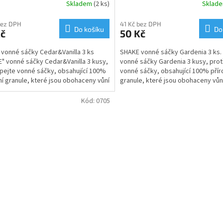
Skladem
(2 ks)
Sklad
bez DPH
41 Kč bez DPH
Do košíku
Do
Kč
50 Kč
vonné sáčky Cedar&Vanilla 3 ks
SHAKE vonné sáčky Gardenia 3 ks.
" vonné sáčky Cedar&Vanilla 3 kusy,
vonné sáčky Gardenia 3 kusy, pro
pejte vonné sáčky, obsahující 100%
vonné sáčky, obsahující 100% přír
ní granule, které jsou obohaceny vůní
granule, které jsou obohaceny vůní
esenciálních...
Kód:
0705