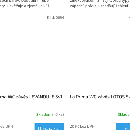
šech barev. Odstraní i hrubé
změkčovačem. Snižují tvorbu typ
oty. Osvěžuje a zjemňuje kůži.
zápachů prádla, usnadňují žehlení.
sušení je prádlo měkké a má...
Kód:
0694
rima WC závěs LEVANDULE 5v1
La Prima WC závěs LOTOS 5
Skladem
(>5 ks)
Sklad
bez DPH
20 Kč bez DPH
Do košíku
Do