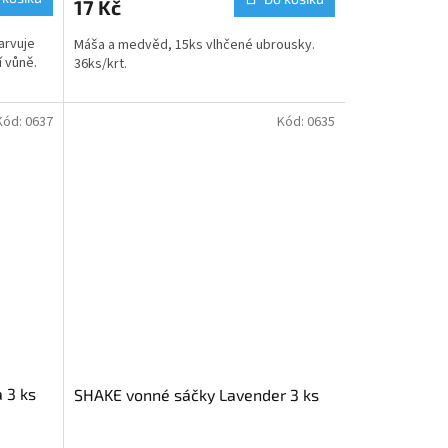
17 Kč
arvuje
Máša a medvěd, 15ks vlhčené ubrousky.
í vůně.
36ks/krt.
Kód:
0637
Kód:
0635
 3 ks
SHAKE vonné sáčky Lavender 3 ks