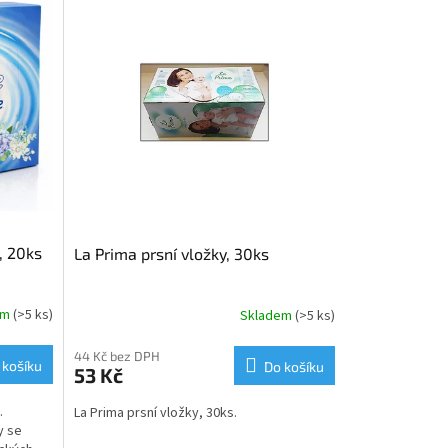
, 20ks
La Prima prsní vložky, 30ks
em
(>5 ks)
Skladem
(>5 ks)
44 Kč bez DPH
 košíku
Do košíku
53 Kč
.
La Prima prsní vložky, 30ks.
y se