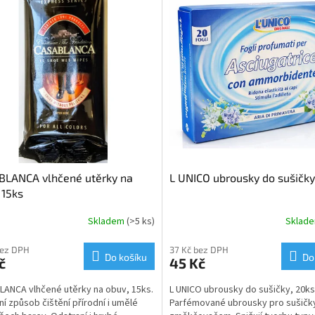
BLANCA vlhčené utěrky na
L UNICO ubrousky do sušičky
 15ks
Skladem
(>5 ks)
Sklad
bez DPH
37 Kč bez DPH
Do košíku
Do
č
45 Kč
ANCA vlhčené utěrky na obuv, 15ks.
L UNICO ubrousky do sušičky, 20ks
í způsob čištění přírodní i umělé
Parfémované ubrousky pro sušičk