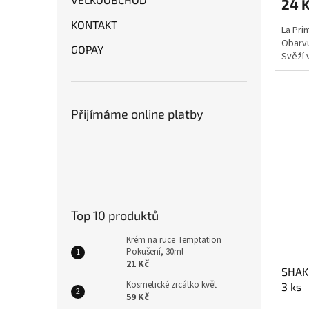
24 
KONTAKT
La Pri
Obarvu
GOPAY
Svěží v
Přijímáme online platby
Top 10 produktů
Krém na ruce Temptation
Pokušení, 30ml
21 Kč
SHAK
Kosmetické zrcátko květ
3 ks
59 Kč