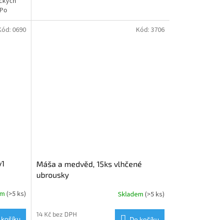
yckých
 Po
Kód:
0690
Kód:
3706
v1
Máša a medvěd, 15ks vlhčené
ubrousky
em
(>5 ks)
Skladem
(>5 ks)
14 Kč bez DPH
 košíku
Do košíku