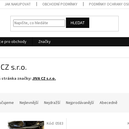
JAK NAKUPOVAT
OBCHODNÍ PODMÍNKY
PODMÍNKY OCHRANY OS
HLEDAT
ce pro obchody
Značky
 CZ s.r.o.
 stránka značky:
JIVA CZ s.r.o.
učujeme
Nejlevnější
Nejdražší
Nejprodávanější
Abecedně
Kód:
0583