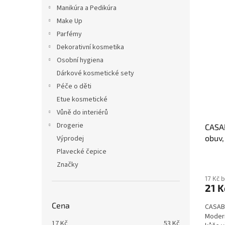
n
p
p
Manikúra a Pedikúra
e
i
r
Make Up
l
s
o
Parfémy
p
d
Dekorativní kosmetika
r
u
Osobní hygiena
o
k
d
Dárkové kosmetické sety
t
u
ů
Péče o děti
k
Etue kosmetické
t
Vůně do interiérů
ů
Drogerie
CASA
obuv,
Výprodej
Plavecké čepice
Značky
17 Kč 
21 K
Cena
CASABL
Modern
17
Kč
53
Kč