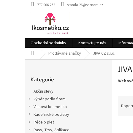
Přejít
777 006 262
standa.26@seznam.cz
na
obsah
Obchodní podmínky
Kontaktujte nás
Informa
Domů
Prodávané značky
JIVA CZ s.r.o.
P
JIVA
o
Přeskočit
s
Kategorie
kategorie
Webová
t
r
Akční slevy
a
Ř
Výběr podle firem
n
a
Dopor
Vlasová kosmetika
n
z
í
Kadeřnické potřeby
e
p
Péče o pleť
V
n
a
Řasy, Trsy, Aplikace
ý
í