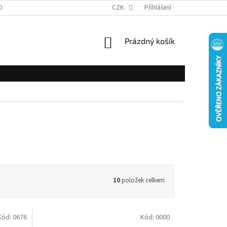
OBNÍCH ÚDAJŮ
CZK
Přihlášení
NÁKUPNÍ
Prázdný košík
KOŠÍK
10
položek celkem
Kód:
0676
Kód:
0000