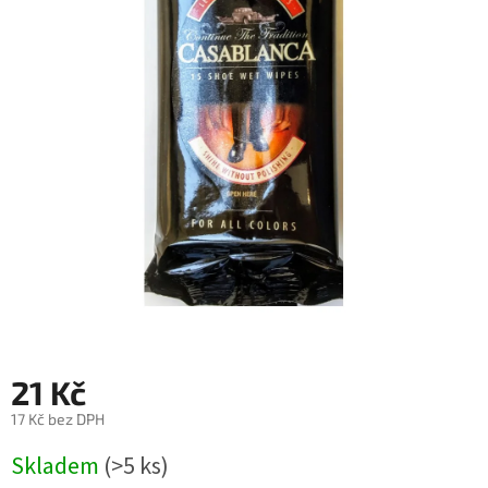
21 Kč
17 Kč bez DPH
Měrná
Skladem
(>5 ks)
cena: