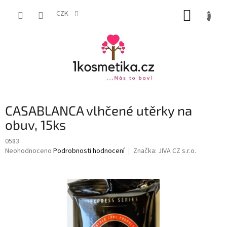
Přejít
NÁKUP
na
CZK
obsah
KOŠÍK
CASABLANCA vlhčené utěrky na
obuv, 15ks
0583
Průměrné
Neohodnoceno
Podrobnosti hodnocení
Značka:
JIVA CZ s.r.o.
hodnocení
produktu
je
0,0
z
5
hvězdiček.