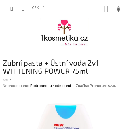
Přejít
NÁKUP
na
CZK
obsah
KOŠÍK
Zubní pasta + Ústní voda 2v1
WHITENING POWER 75ml
60121
Průměrné
Neohodnoceno
Podrobnosti hodnocení
Značka:
Promotec s.r.o.
hodnocení
produktu
je
0,0
z
5
hvězdiček.