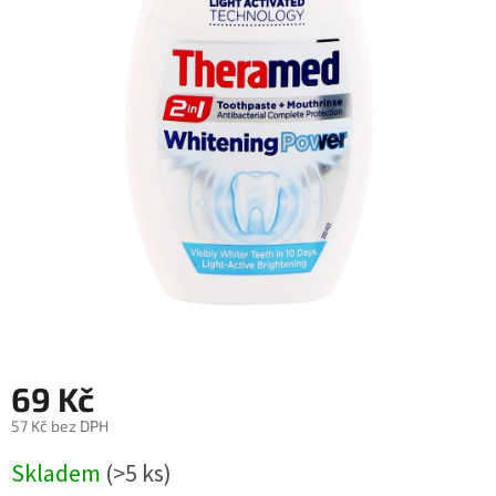
69 Kč
57 Kč bez DPH
Měrná
Skladem
(>5 ks)
cena: