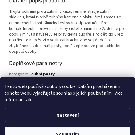
Detailní popis produktu
Trojitá ochrana proti zubnímu kazu, remineralizuje zubní
sklovinu, brání tvorbě zubního kamene a plaku, čímž zamezuje
onemocnění dásní. Klinicky testováno. Upozornění: Pro
kompletní zubní prevenci si zuby čistěte minimálně 2x denně po
dobu 3 minut a navštěvujte pravidelně zubaře. Pro děti do 6 let:
Používejte množství o velikosti hrachu. Aby se předešlo
zbytečnému vdechnutí pasty, používejte pouze pod dohledem
dospělé osoby.
Doplňkové parametry
Kategorie
:
Zubní pasty
EAN
:
4015000260121
Tento web používá soubory cookie. Dalším procházením
tohoto webu vyjadřujete souhlas s jejich používáním.. Více
Z
informací
zde
.
á
Vytvořil Shoptet
p
Nastavení
a
t
Copyright 2026
1kosmetika.cz
. Všechna práva vyhrazena.
Upravit
í
Souhlasím
nastavení cookies