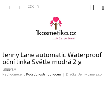
Přejít
NÁKUP
na
CZK
obsah
KOŠÍK
Jenny Lane automatic Waterproof
oční linka Světle modrá 2 g
JENNYSM
Průměrné
Neohodnoceno
Podrobnosti hodnocení
Značka:
Jenny Lane s.r.o.
hodnocení
produktu
je
0,0
z
5
hvězdiček.