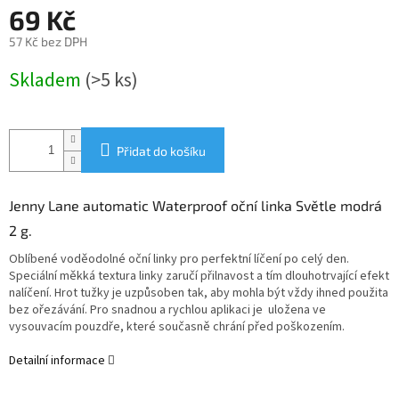
69 Kč
57 Kč bez DPH
Měrná
Skladem
(>5 ks)
cena:
Přidat do košíku
Jenny Lane automatic Waterproof oční linka Světle modrá
2 g.
Oblíbené voděodolné oční linky pro perfektní líčení po celý den.
Speciální měkká textura linky zaručí přilnavost a tím dlouhotrvající efekt
nalíčení. Hrot tužky je uzpůsoben tak, aby mohla být vždy ihned použita
bez ořezávání. Pro snadnou a rychlou aplikaci je uložena ve
vysouvacím pouzdře, které současně chrání před poškozením.
Detailní informace