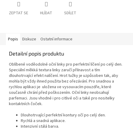
ZEPTAT SE
HLÍDAT
SDÍLET
Popis
Diskuze
Ostatní informace
Detailní popis produktu
Oblíbené voděodolné oční linky pro perfektní líčení po celý den.
Speciální měkká textura linky zaručí přilnavost a tím
dlouhotrvající efekt nalíčení. Hrot tužky je uzpůsoben tak, aby
mohla být vždy ihned použita bez ořezávání. Pro snadnou a
rychlou aplikaci je uložena ve vysouvacím pouzdře, které
současně chrání před poškozením. Oční linky neobsahují
parfemaci. Jsou vhodné i pro citlivé oči a také pro nositelky
kontaktních čoček.
Dlouhotrvající perfektní kontury očí po celý den.
Rychlá a snadná aplikace.
Intenzivní stálá barva.