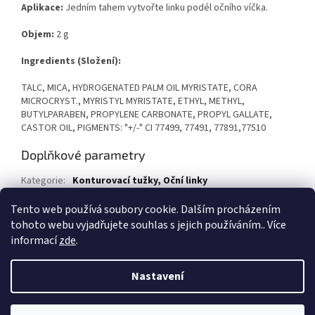
Aplikace:
Jedním tahem vytvořte linku podél očního víčka.
Objem:
2 g
Ingredients (Složení):
TALC, MICA, HYDROGENATED PALM OIL MYRISTATE, CORA
MICROCRYST., MYRISTYL MYRISTATE, ETHYL, METHYL,
BUTYLPARABEN, PROPYLENE CARBONATE, PROPYL GALLATE,
CASTOR OIL, PIGMENTS: "+/-" CI 77499, 77491, 77891,77510
Doplňkové parametry
Kategorie
:
Konturovací tužky, Oční linky
EAN
:
8594020880749
Tento web používá soubory cookie. Dalším procházením
tohoto webu vyjadřujete souhlas s jejich používáním.. Více
Z
informací
zde
.
á
Vytvořil Shoptet
p
Nastavení
a
t
Copyright 2026
1kosmetika.cz
. Všechna práva vyhrazena.
Upravit