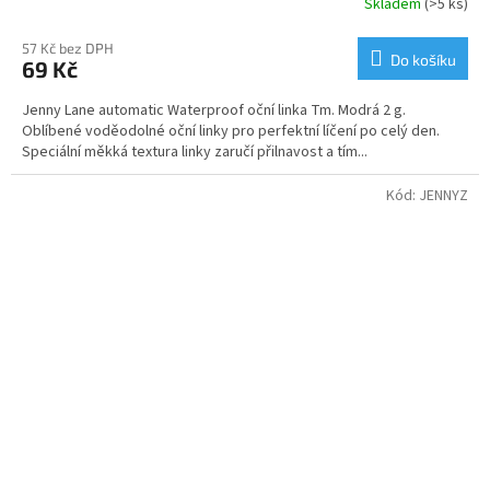
Skladem
(>5 ks)
Průměrné
hodnocení
produktu
57 Kč bez DPH
Do košíku
69 Kč
je
5,0
Jenny Lane automatic Waterproof oční linka Tm. Modrá 2 g.
z
Oblíbené voděodolné oční linky pro perfektní líčení po celý den.
5
Speciální měkká textura linky zaručí přilnavost a tím...
hvězdiček.
Kód:
JENNYZ