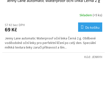
Jenny Lane automatic Waterproof oční linka Černá 2 g
Skladem
(>5 ks)
Průměrné
hodnocení
produktu
57 Kč bez DPH
Do košíku
69 Kč
je
5,0
Jenny Lane automatic Waterproof oční linka Černá 2 g. Oblíbené
z
voděodolné oční linky pro perfektní líčení po celý den. Speciální
5
měkká textura linky zaručí přilnavost a tím...
hvězdiček.
Kód:
JENNYH