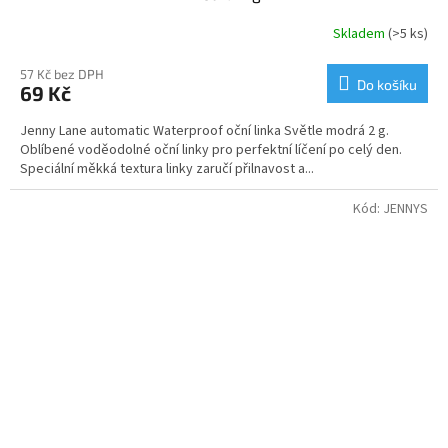
Skladem
(>5 ks)
57 Kč bez DPH
Do košíku
69 Kč
Jenny Lane automatic Waterproof oční linka Světle modrá 2 g.
Oblíbené voděodolné oční linky pro perfektní líčení po celý den.
Speciální měkká textura linky zaručí přilnavost a...
Kód:
JENNYS