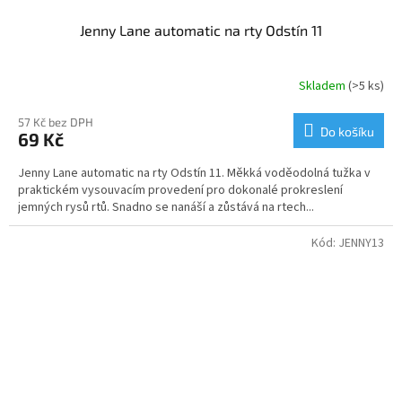
Jenny Lane automatic na rty Odstín 11
Skladem
(>5 ks)
57 Kč bez DPH
Do košíku
69 Kč
Jenny Lane automatic na rty Odstín 11. Měkká voděodolná tužka v
praktickém vysouvacím provedení pro dokonalé prokreslení
jemných rysů rtů. Snadno se nanáší a zůstává na rtech...
Kód:
JENNY13