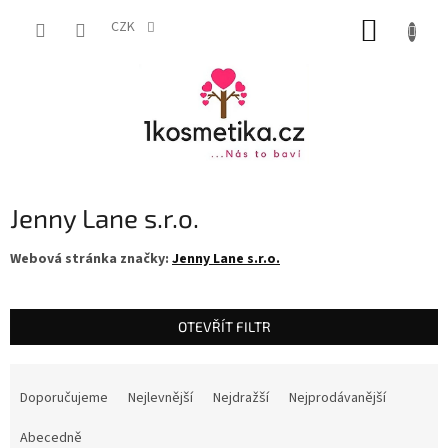
Přejít
NÁKUP
na
CZK
obsah
KOŠÍK
Jenny Lane s.r.o.
Webová stránka značky:
Jenny Lane s.r.o.
OTEVŘÍT FILTR
Ř
a
Doporučujeme
Nejlevnější
Nejdražší
Nejprodávanější
z
e
Abecedně