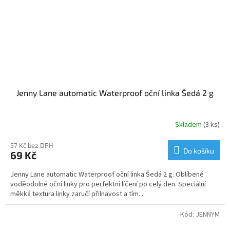
Jenny Lane automatic Waterproof oční linka Šedá 2 g
Skladem
(3 ks)
Průměrné
hodnocení
produktu
57 Kč bez DPH
Do košíku
69 Kč
je
5,0
Jenny Lane automatic Waterproof oční linka Šedá 2 g. Oblíbené
z
voděodolné oční linky pro perfektní líčení po celý den. Speciální
5
měkká textura linky zaručí přilnavost a tím...
hvězdiček.
Kód:
JENNYM