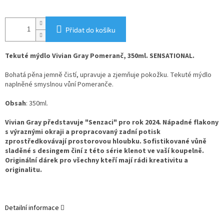
Přidat do košíku
Tekuté mýdlo Vivian Gray Pomeranč, 350ml. SENSATIONAL.
Bohatá pěna jemně čistí, upravuje a zjemňuje pokožku. Tekuté mýdlo
naplněné smyslnou vůní Pomeranče.
Obsah
: 350ml.
Vivian Gray představuje "Senzaci" pro rok 2024. Nápadné flakony
s výraznými okraji a propracovaný zadní potisk
zprostředkovávají prostorovou hloubku. Sofistikované vůně
sladěné s desingem činí z této série klenot ve vaší koupelně.
Originální dárek pro všechny kteří mají rádi kreativitu a
originalitu.
Detailní informace