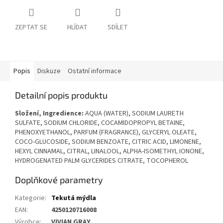
ZEPTAT SE
HLÍDAT
SDÍLET
Popis
Diskuze
Ostatní informace
Detailní popis produktu
Složení, Ingredience:
AQUA (WATER), SODIUM LAURETH
SULFATE, SODIUM CHLORIDE, COCAMIDOPROPYL BETAINE,
PHENOXYETHANOL, PARFUM (FRAGRANCE), GLYCERYL OLEATE,
COCO-GLUCOSIDE, SODIUM BENZOATE, CITRIC ACID, LIMONENE,
HEXYL CINNAMAL, CITRAL, LINALOOL, ALPHA-ISOMETHYL IONONE,
HYDROGENATED PALM GLYCERIDES CITRATE, TOCOPHEROL
Doplňkové parametry
Kategorie
:
Tekutá mýdla
EAN
:
4250120716008
Výrobce
:
VIVIAN GRAY