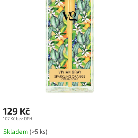
129 Kč
107 Kč bez DPH
Měrná
Skladem
(>5 ks)
cena: