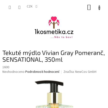
Přejít
NÁKUP
na
CZK
obsah
KOŠÍK
Tekuté mýdlo Vivian Gray Pomeranč,
SENSATIONAL, 350ml
1600
Průměrné
Neohodnoceno
Podrobnosti hodnocení
Značka:
NewCos GmbH
hodnocení
produktu
je
0,0
z
5
hvězdiček.