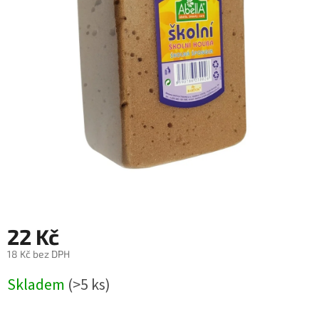
22 Kč
18 Kč bez DPH
Měrná
Skladem
(>5 ks)
cena: