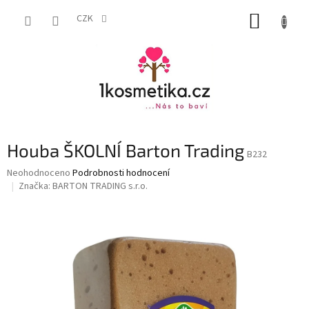
Přejít
NÁKUP
na
CZK
obsah
KOŠÍK
Houba ŠKOLNÍ Barton Trading
B232
Průměrné
Neohodnoceno
Podrobnosti hodnocení
hodnocení
Značka:
BARTON TRADING s.r.o.
produktu
je
0,0
z
5
hvězdiček.