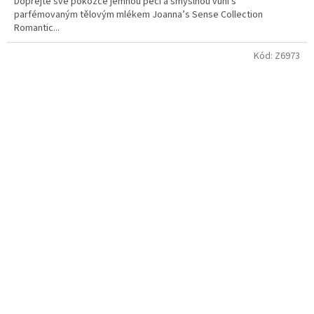
Dopřejte své pokožce jemnou péči a smyslnou vůni s
parfémovaným tělovým mlékem Joanna’s Sense Collection
Romantic...
Kód:
Z6973