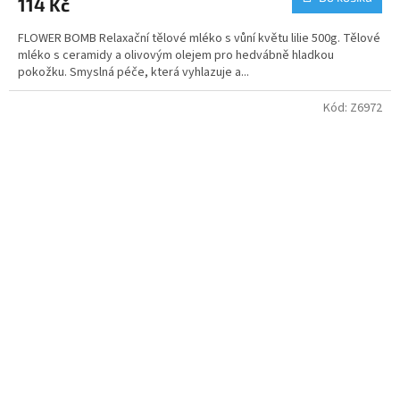
114 Kč
FLOWER BOMB Relaxační tělové mléko s vůní květu lilie 500g. Tělové
mléko s ceramidy a olivovým olejem pro hedvábně hladkou
pokožku. Smyslná péče, která vyhlazuje a...
Kód:
Z6972