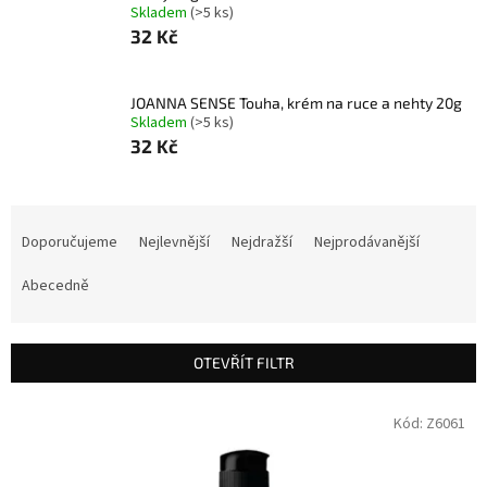
Skladem
(>5 ks)
32 Kč
JOANNA SENSE Touha, krém na ruce a nehty 20g
Skladem
(>5 ks)
32 Kč
Ř
a
Doporučujeme
Nejlevnější
Nejdražší
Nejprodávanější
z
e
Abecedně
n
í
p
OTEVŘÍT FILTR
r
o
V
Kód:
Z6061
d
ý
u
p
k
i