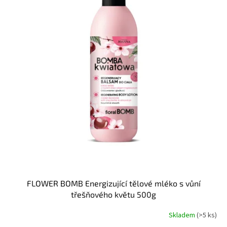
t
s
ů
p
r
o
d
u
k
t
ů
FLOWER BOMB Energizující tělové mléko s vůní
třešňového květu 500g
Skladem
(>5 ks)