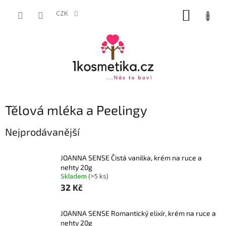
Přejít
NÁKUP
na
CZK
obsah
KOŠÍK
Tělová mléka a Peelingy
Nejprodávanější
JOANNA SENSE Čistá vanilka, krém na ruce a
nehty 20g
Skladem
(>5 ks)
32 Kč
JOANNA SENSE Romantický elixír, krém na ruce a
nehty 20g