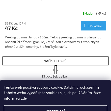
Skladem
(>5 ks)
39 Kč bez DPH
Do košíku
47 Kč
Peeling Joanna Jahoda 100ml. Tělový peeling Joanna s vůní jahod
obsahující přírodní granule, které jsou extrahovány z tropických
ořechů z Jižní Ameriky. Složení bylo navíc...
NAČÍST 1 DALŠÍ
S
1
2
t
O
r
13
položek celkem
v
á
l
NAHORU
n
Tento web používá soubory cookie. Dalším procházením
á
k
tohoto webu vyjadřujete souhlas s jejich používáním.. Více
d
o
v
Z
a
informací
zde
.
á
c
á
n
í
Vytvořil Shoptet
p
í